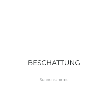
BESCHATTUNG
Sonnenschirme