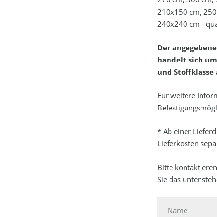
210x150 cm, 250x
240x240 cm - qua
Der angegebene P
handelt sich um
und Stoffklasse
Für weitere Infor
Befestigungsmögli
* Ab einer Liefer
Lieferkosten separ
Bitte kontaktiere
Sie das untenste
Name