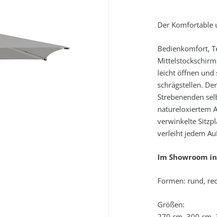
Der Komfortable u
Bedienkomfort, T
Mittelstockschirm 
leicht öffnen un
schrägstellen. De
Strebenenden selb
natureloxiertem A
verwinkelte Sitzp
verleiht jedem Au
Im Showroom in
Formen: rund, rec
Größen:
270 cm, 300 cm, 