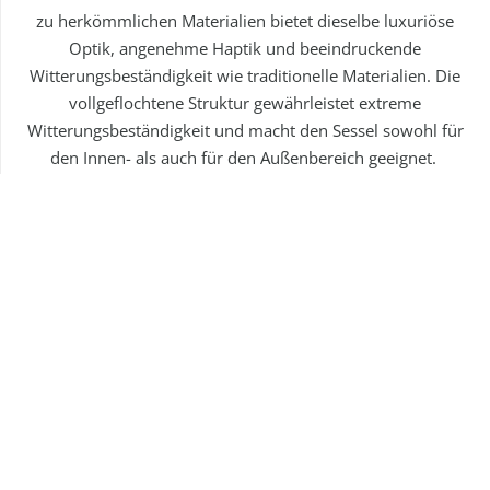
zu herkömmlichen Materialien bietet dieselbe luxuriöse
Optik, angenehme Haptik und beeindruckende
Witterungsbeständigkeit wie traditionelle Materialien. Die
vollgeflochtene Struktur gewährleistet extreme
Witterungsbeständigkeit und macht den Sessel sowohl für
den Innen- als auch für den Außenbereich geeignet.
Mit seinem eleganten Design und der hochwertigen
Verarbeitung ist der Dedon Seashell Grand Sessel ein
Highlight für jedes Ambiente und lädt zum Entspannen
und Verweilen ein.
Lieferzeit
: 4-6 Wochen
Eine Schutzhülle (290€) ist optional erhältlich.
Bitte nutzen Sie unser Kontaktformular, damit wir
die passende Geflecht- und Stoffkombination für Sie