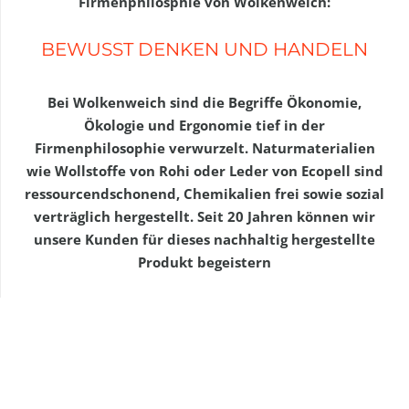
Firmenphilosphie von Wolkenweich:
BEWUSST DENKEN UND HANDELN
Bei Wolkenweich sind die Begriffe Ökonomie,
Ökologie und Ergonomie tief in der
Firmenphilosophie verwurzelt. Naturmaterialien
wie Wollstoffe von Rohi oder Leder von Ecopell sind
ressourcendschonend, Chemikalien frei sowie sozial
verträglich hergestellt. Seit 20 Jahren können wir
unsere Kunden für dieses nachhaltig hergestellte
Produkt begeistern
Weitere infos unter:
https://www.wolkenweich.de/manufaktur
Für weitere Ausführungen, Stoff- und Ledermuster nutzen
Sie bitte das Kontaktformular. Bitte beachten Sie dass es